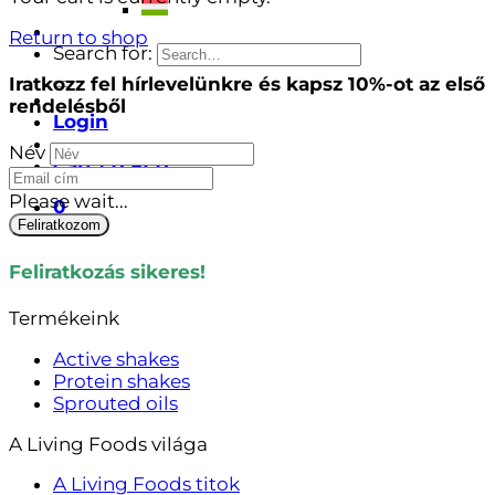
Return to shop
Search for:
Iratkozz fel hírlevelünkre és kapsz 10%-ot az első
rendelésből
Login
Név
Cart /
0
Ft
0
Please wait...
0
Feliratkozom
Feliratkozás sikeres!
Termékeink
Active shakes
Protein shakes
Sprouted oils
A Living Foods világa
A Living Foods titok