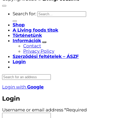
Search for:
Shop
A Living foods titok
Történetünk
Információk
Contact
Privacy Policy
Szerződési feltételek – ÁSZF
Login
Login with
Google
Login
Username or email address
*
Required