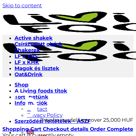
Skip to content
Active shakek
Csíráztatott olajok
Shakerek
LF x TUS
LF x KHK
Magok és lisztek
Oat&Drink
Shop
A Living foods titok
Történetünk
Információk
Contact
Privacy Policy
Free home delivery over 25,000 HUF
Szerződési feltételek – ÁSZF
Shopping Cart
Checkout details
Order Complete
Your cart is currently empty.